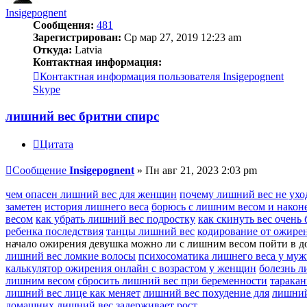
Insigepognent
Сообщения:
481
Зарегистрирован:
Ср мар 27, 2019 12:23 am
Откуда:
Latvia
Контактная информация:
Контактная информация пользователя Insigepognent
Skype
лишний вес бритни спирс
Цитата
Сообщение
Insigepognent
»
Пн авг 21, 2023 2:03 pm
чем опасен лишний вес для женщин
почему лишний вес не ухо
заметен
история лишнего веса
борюсь с лишним весом и наконе
весом
как убрать лишний вес подростку
как скинуть вес очень 
ребенка последствия
танцы лишний вес
кодирование от ожире
начало ожирения девушка можно ли с лишним весом пойти в 
лишний вес ломкие волосы
психосоматика лишнего веса у муж
калькулятор ожирения онлайн с возрастом у женщин
болезнь л
лишним весом
сбросить лишний вес при беременности
таракан
лишний вес лице как меняет
лишний вес похудение для
лишний
домашних
лишний вес задерживает рост