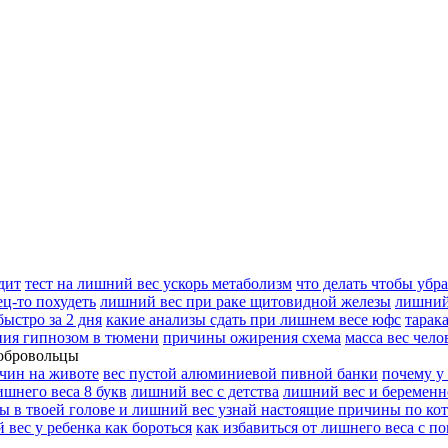
дит
тест на лишний вес ускорь метаболизм
что делать чтобы убр
ц-то похудеть
лишний вес при раке щитовидной железы
лишний
быстро за 2 дня
какие анализы сдать при лишнем весе юфс
тарак
ния гипнозом в тюмени
причины ожирения схема
масса вес чело
добровольцы
чин на животе
вес пустой алюминиевой пивной банки
почему у
ишнего веса 8 букв
лишний вес с детства
лишний вес и беременн
ы в твоей голове и лишний вес узнай настоящие причины по ко
 вес у ребенка как бороться
как избавиться от лишнего веса с п