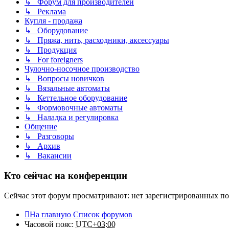
↳ Форум для производителей
↳ Реклама
Купля - продажа
↳ Оборудование
↳ Пряжа, нить, расходники, аксессуары
↳ Продукция
↳ For foreigners
Чулочно-носочное производство
↳ Вопросы новичков
↳ Вязальные автоматы
↳ Кеттельное оборудование
↳ Формовочные автоматы
↳ Наладка и регулировка
Общение
↳ Разговоры
↳ Архив
↳ Вакансии
Кто сейчас на конференции
Сейчас этот форум просматривают: нет зарегистрированных пол
На главную
Список форумов
Часовой пояс:
UTC+03:00