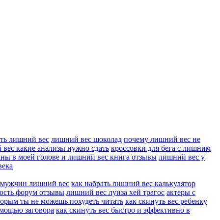
ать лишний вес
лишний вес шоколад
почему лишний вес не
 вес какие анализы нужно сдать
кроссовки для бега с лишним
аны в моей голове и лишний вес книга отзывы
лишний вес у
века
 мужчин лишний вес
как набрать лишний вес калькулятор
ость форум отзывы
лишний вес луиза хей трагос
актеры с
торым ты не можешь похудеть читать
как скинуть вес ребенку
омощью заговора
как скинуть вес быстро и эффективно в