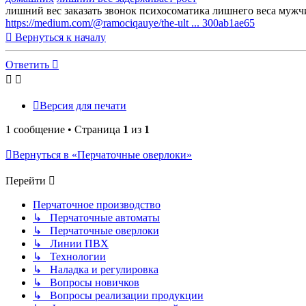
лишний вес заказать звонок психосоматика лишнего веса мужч
https://medium.com/@ramociqauye/the-ult ... 300ab1ae65
Вернуться к началу
Ответить
Версия для печати
1 сообщение • Страница
1
из
1
Вернуться в «Перчаточные оверлоки»
Перейти
Перчаточное производство
↳ Перчаточные автоматы
↳ Перчаточные оверлоки
↳ Линии ПВХ
↳ Технологии
↳ Наладка и регулировка
↳ Вопросы новичков
↳ Вопросы реализации продукции