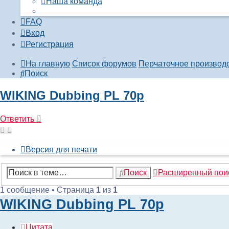
Наша команда
FAQ
Вход
Регистрация
На главную
Список форумов
Перчаточное производ
Поиск
WIKING Dubbing PL 70p
Ответить
Версия для печати
Поиск
Расширенный пои
1 сообщение • Страница
1
из
1
WIKING Dubbing PL 70p
Цитата