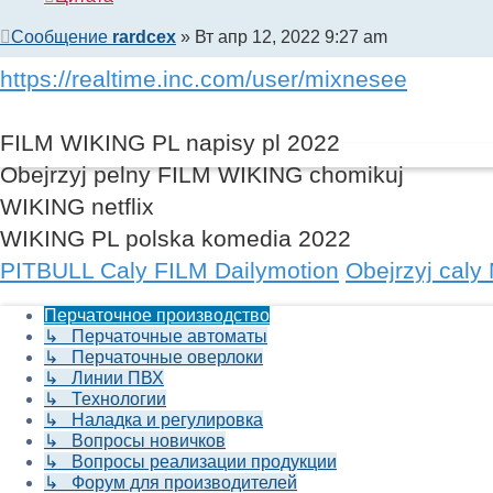
Сообщение
rardcex
»
Вт апр 12, 2022 9:27 am
https://realtime.inc.com/user/mixnesee
FILM WIKING PL napisy pl 2022
Obejrzyj pelny FILM WIKING chomikuj
WIKING netflix
WIKING PL polska komedia 2022
PITBULL Caly FILM Dailymotion
Obejrzyj caly
Перчаточное производство
↳ Перчаточные автоматы
↳ Перчаточные оверлоки
↳ Линии ПВХ
↳ Технологии
↳ Наладка и регулировка
↳ Вопросы новичков
↳ Вопросы реализации продукции
↳ Форум для производителей