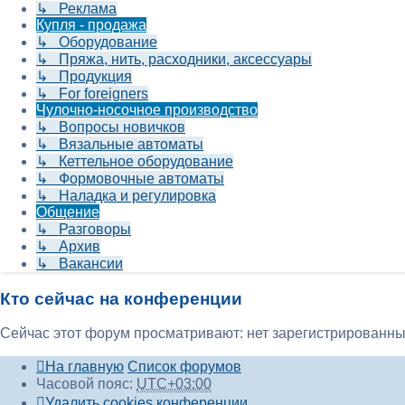
↳ Реклама
Купля - продажа
↳ Оборудование
↳ Пряжа, нить, расходники, аксессуары
↳ Продукция
↳ For foreigners
Чулочно-носочное производство
↳ Вопросы новичков
↳ Вязальные автоматы
↳ Кеттельное оборудование
↳ Формовочные автоматы
↳ Наладка и регулировка
Общение
↳ Разговоры
↳ Архив
↳ Вакансии
Кто сейчас на конференции
Сейчас этот форум просматривают: нет зарегистрированных
На главную
Список форумов
Часовой пояс:
UTC+03:00
Удалить cookies конференции