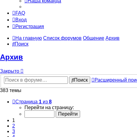
Наша команда
FAQ
Вход
Регистрация
На главную
Список форумов
Общение
Архив
Поиск
Архив
Закрыто
Поиск
Расширенный пои
383 темы
Страница
1
из
8
Перейти на страницу:
1
2
3
4