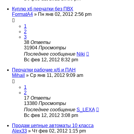
Куплю хб перчатки без ПВХ
FormatA4
» Пн янв 02, 2012 2:56 pm
1
2
3
38
Ответы
31904
Просмотры
Последнее сообщение
Niki
Вс фев 12, 2012 8:32 pm
Перчатки рабочие х/б и ПАН
Mihail
» Ср янв 11, 2012 9:09 am
1
2
17
Ответы
13380
Просмотры
Последнее сообщение
S_LEXA
Вс фев 12, 2012 3:08 pm
Продам цепные автоматы 10 класса
Alex33
» Чт фев 02, 2012 1:15 pm