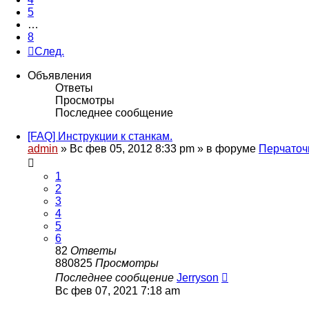
5
…
8
След.
Объявления
Ответы
Просмотры
Последнее сообщение
[FAQ] Инструкции к станкам.
admin
» Вс фев 05, 2012 8:33 pm » в форуме
Перчаточ
1
2
3
4
5
6
82
Ответы
880825
Просмотры
Последнее сообщение
Jerryson
Вс фев 07, 2021 7:18 am