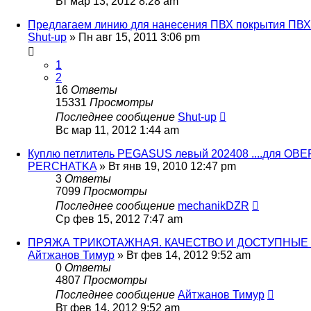
Вт мар 13, 2012 8:28 am
Предлагаем линию для нанесения ПВХ покрытия ПВХ
Shut-up
» Пн авг 15, 2011 3:06 pm
1
2
16
Ответы
15331
Просмотры
Последнее сообщение
Shut-up
Вс мар 11, 2012 1:44 am
Куплю петлитель PEGASUS левый 202408 ....для ОВ
PERCHATKA
» Вт янв 19, 2010 12:47 pm
3
Ответы
7099
Просмотры
Последнее сообщение
mechanikDZR
Ср фев 15, 2012 7:47 am
ПРЯЖА ТРИКОТАЖНАЯ. КАЧЕСТВО И ДОСТУПНЫЕ 
Айтжанов Тимур
» Вт фев 14, 2012 9:52 am
0
Ответы
4807
Просмотры
Последнее сообщение
Айтжанов Тимур
Вт фев 14, 2012 9:52 am