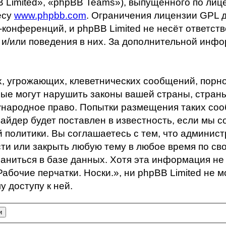
Limited», «phpBB Teams»), выпущенного по лиц
есу
www.phpbb.com
. Ограничения лицензии GPL 
-конференций, и phpBB Limited не несёт ответст
 и/или поведения в них. За дополнительной инф
, угрожающих, клеветнических сообщений, порн
ые могут нарушить законы вашей страны, страны,
ународное право. Попытки размещения таких со
айдер будет поставлен в известность, если мы с
 политики. Вы соглашаетесь с тем, что админис
сти или закрыть любую тему в любое время по св
раниться в базе данных. Хотя эта информация не
очие перчатки. Носки.», ни phpBB Limited не м
 доступу к ней.