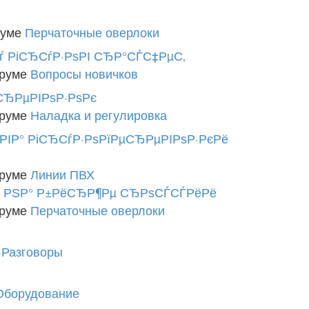
руме
Перчаточные оверлоки
ѓ РіСЂСѓР·РѕРІ СЂР°СЃС‡РµС‚
оруме
Вопросы новичков
СЂРµРІРѕР·РѕРє
оруме
Наладка и регулировка
РІР° РіСЂСѓР·РѕРїРµСЂРµРІРѕР·РєРё
оруме
Линии ПВХ
ё РЅР° Р±РёСЂР¶Рµ СЂРѕСЃСЃРёРё
оруме
Перчаточные оверлоки
е
Разговоры
Оборудование