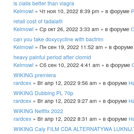
is cialis better than viagra
Kelmowl
» Чт ноя 10, 2022 8:39 pm » в форуме
Р
retail cost of tadalafil
Kelmowl
» Ср окт 26, 2022 3:33 am » в форуме
О
can you take doxycycline with bactrim
Kelmowl
» Пн сен 19, 2022 11:52 am » в форум
heavy painful period after clomid
Kelmowl
» Сб сен 10, 2022 4:41 am » в форуме
WIKING premiera
rardcex
» Вт апр 12, 2022 9:56 am » в форуме
Н
WIKING Dubbing PL 70p
rardcex
» Вт апр 12, 2022 9:27 am » в форуме
Н
WIKING Netflix 2022
rardcex
» Вт апр 12, 2022 8:31 am » в форуме
Н
WIKING Caly FILM CDA ALTERNATYWA LUKNIJ.