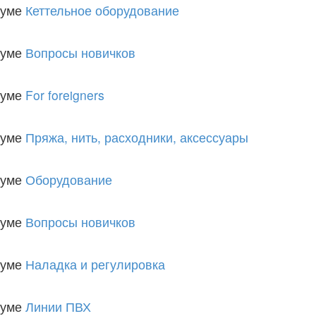
руме
Кеттельное оборудование
руме
Вопросы новичков
руме
For foreigners
руме
Пряжа, нить, расходники, аксессуары
руме
Оборудование
руме
Вопросы новичков
руме
Наладка и регулировка
руме
Линии ПВХ