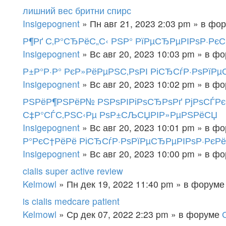
лишний вес бритни спирс
Insigepognent
» Пн авг 21, 2023 2:03 pm » в фо
Р¶Рґ С‚Р°СЂРёС„С‹ РЅР° РїРµСЂРµРІРѕР·РєС
Insigepognent
» Вс авг 20, 2023 10:03 pm » в ф
Р±Р°Р·Р° РєР»РёРµРЅС‚РѕРІ РіСЂСѓР·РѕРїРµ
Insigepognent
» Вс авг 20, 2023 10:02 pm » в ф
РЅРёР¶РЅРёР№ РЅРѕРІРіРѕСЂРѕРґ РјРѕСЃРє
С‡Р°СЃС‚РЅС‹Рµ РѕР±СЉСЏРІР»РµРЅРёСЏ
Insigepognent
» Вс авг 20, 2023 10:01 pm » в ф
Р°РєС†РёРё РіСЂСѓР·РѕРїРµСЂРµРІРѕР·РєР
Insigepognent
» Вс авг 20, 2023 10:00 pm » в ф
cialis super active review
Kelmowl
» Пн дек 19, 2022 11:40 pm » в форум
is cialis medcare patient
Kelmowl
» Ср дек 07, 2022 2:23 pm » в форуме