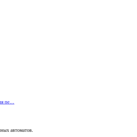
ля пе…
чных автоматов.